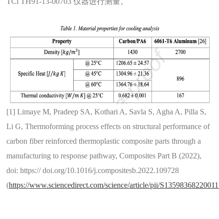
TCi TH91-13-00703 仪器进行测量。
[1] Limaye M, Pradeep SA, Kothari A, Savla S, Agha A, Pilla S,
Li G, Thermoforming process effects on structural performance of
carbon fiber reinforced thermoplastic composite parts through a
manufacturing to response pathway, Composites Part B (2022),
doi: https:// doi.org/10.1016/j.compositesb.2022.109728
(
https://www.sciencedirect.com/science/article/pii/S1359836822001