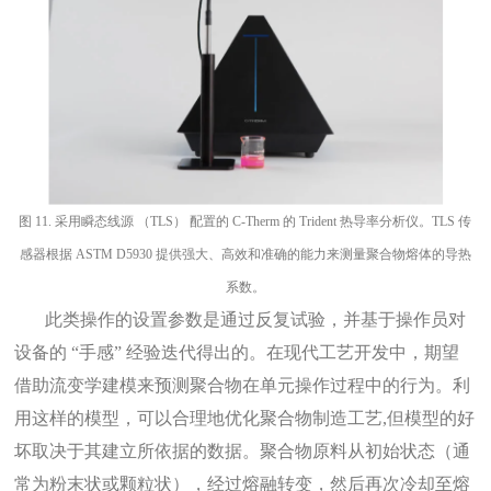
图
11.
采用瞬态线源
（TLS） 配置的 C-Therm 的 Trident 热导率分析仪。TLS 传
感器根据 ASTM D5930 提供强大、高效和准确的能力来测量聚合物熔体的导热
系数。
此类操作的设置参数是通过反复试验，并基于操作员对
设备的
“手感” 经验迭代得出的。在现代工艺开发中，期望
借助流变学建模来预测聚合物在单元操作过程中的行为。利
用这样的模型，可以合理地优化聚合物制造工艺
,但模型的好
坏取决于其建立所依据的数据。聚合物原料从初始状态（通
常为粉末状或颗粒状），经过熔融转变，然后再次冷却至熔