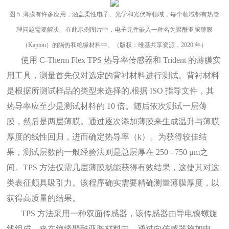
图
5.
薄膜有许多应用，涵盖柔性电子、光学和光伏等领域，每个领域都有热管
理问题需要解决。在此示例图片中，电子元件嵌入一种名为聚酰亚胺薄膜
（Kapton）的隔热和绝缘材料中。（版权：维基共享资源，2020 年）
使用 C-Therm Flex TPS 热导率传感器和 Trident 的薄膜实
用工具，测量首先仅对选定的背衬材料进行测试。背衬材料
是根据所测试样品的类型来选择的,根据 ISO 指导文件，其
热导率应至少是测试材料的 10 倍。随后依次测试一层薄
膜，然后是两层薄膜。通过逐次添加薄膜来生成温升与薄膜
厚度的线性回归，进而确定热导率（k）。为获得较佳结
果，测试层数的一般经验法则是总层厚在 250 - 750 μm
之
间。TPS 方法仅需几层薄膜就能获得有效结果，这使其对这
类表征颇具吸引力。该程序确实需要精确测量薄膜厚度，以
获得高质量的结果。
TPS 方法采用一种双面传感器，该传感器由导电镍螺旋
线组成，夹在绝缘聚酰亚胺材料中。通过向传感器施加电