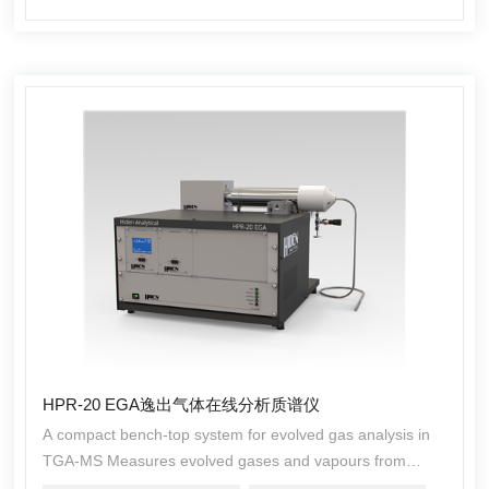
HPR-20 EGA逸出气体在线分析质谱仪
A compact bench-top system for evolved gas analysis in
TGA-MS Measures evolved gases and vapours from
thermo gravimetric analysers (TGA)