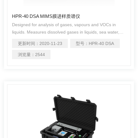
HPR-40 DSA MIMS膜进样质谱仪
Designed for analysis of gases, vapours and VOCs in
liquids. Measures dissolved gases in liquids, sea water,
estuary, soil core and headspace.
更新时间：
2020-11-23
型号：
HPR-40 DSA
浏览量：
2544