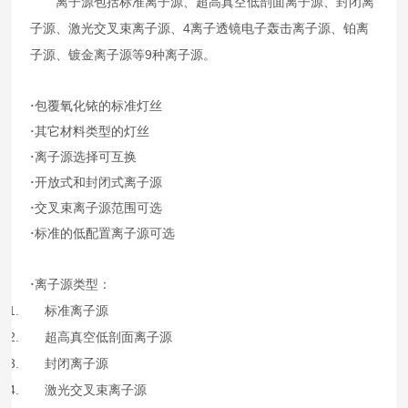
离子源包括标准离子源、超高真空低剖面离子源、封闭离
4
子源、激光交叉束离子源、
离子透镜电子轰击离子源、铂离
9
子源、镀金离子源等
种离子源。
·
包覆氧化铱的标准灯丝
·
其它材料类型的灯丝
·
离子源选择可互换
·
开放式和封闭式离子源
·
交叉束离子源范围可选
·
标准的低配置离子源可选
·
离子源类型：
1.
标准离子源
2.
超高真空低剖面离子源
3.
封闭离子源
4.
激光交叉束离子源