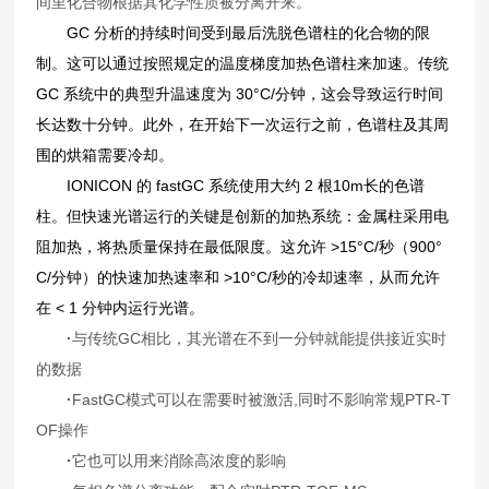
间里化合物根据其化学性质被分离开来。
GC 分析的持续时间受到最后洗脱色谱柱的化合物的限
制。
这可以通过按照规定的温度梯度加热色谱柱来加速。
传统
GC 系统中的典型升温速度为 30°C/分钟，这会导致运行时间
长达数十分钟。
此外，在开始下一次运行之前，色谱柱及其周
围的烘箱需要冷却。
IONICON 的 fastGC 系统使用大约 2 根
10m长的
色谱
柱
。
但快速光谱运行的关键是创新的加热系统：金属柱采用电
阻加热，将热质量保持在最低限度。
这允许 >15°C/秒（900°
C/分钟）的快速加热速率和 >10°C/秒的冷却速率，从而允许
在 < 1 分钟内运行光谱。
·
与传统GC相比，其光谱在不到一分钟就能提供接近实时
的数据
·
FastGC模式可以在需要时被激活,同时不影响常规PTR-T
OF操作
·
它也可以用来消除高浓度的影响