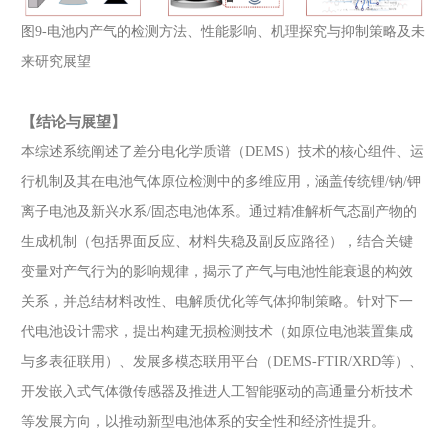
图9-电池内产气的检测方法、性能影响、机理探究与抑制策略及未
来研究展望
【结论与展望】
本综述系统阐述了差分电化学质谱（DEMS）技术的核心组件、运
行机制及其在电池气体原位检测中的多维应用，涵盖传统锂/钠/钾
离子电池及新兴水系/固态电池体系。通过精准解析气态副产物的
生成机制（包括界面反应、材料失稳及副反应路径），结合关键
变量对产气行为的影响规律，揭示了产气与电池性能衰退的构效
关系，并总结材料改性、电解质优化等气体抑制策略。针对下一
代电池设计需求，提出构建无损检测技术（如原位电池装置集成
与多表征联用）、发展多模态联用平台（DEMS-FTIR/XRD等）、
开发嵌入式气体微传感器及推进人工智能驱动的高通量分析技术
等发展方向，以推动新型电池体系的安全性和经济性提升。