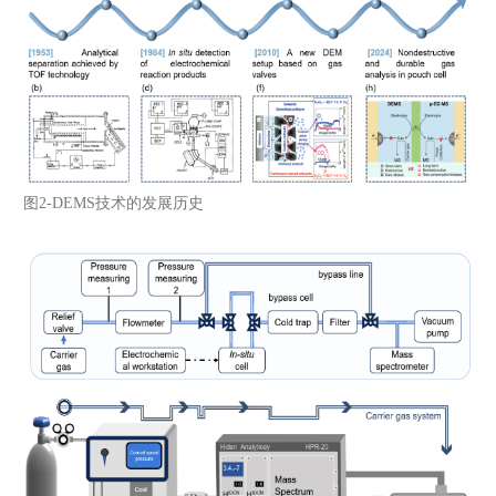
图2-DEMS技术的发展历史