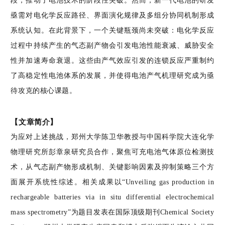
段，推动了电池技术的阶段性突破。然而，新一代电池的研发
亟需对电化学反应路径、界面演化规律及多组分协同机制形成
系统认知。在此背景下，一个关键瓶颈尚未突破：电化学反应
过程中持续产生的气态副产物会引发电池性能衰减、威胁安全
性并加速寿命衰退。这些由产气效应引发的连锁反应严重制约
了高稳定性电池体系的发展，并使得电池产气机理研究成为亟
待攻克的核心课题。
【文章简介】
为应对上述挑战，郑州大学陈卫华教授与中国科学院大连化学
物理研究所彭章泉研究员合作，聚焦可充电池气体原位检测技
术，从气态副产物形成机制、关键影响因素及抑制策略三个方
面展开系统性综述。相关成果以“Unveiling gas production in
rechargeable batteries via in situ differential electrochemical
mass spectrometry”为题目发表在国际顶级期刊Chemical Society