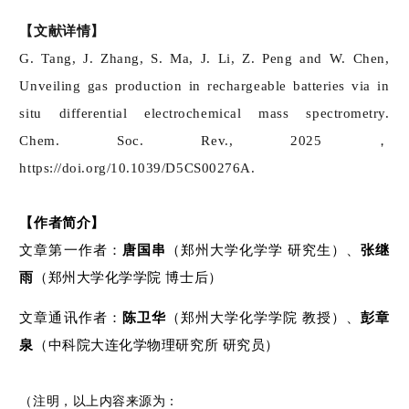
【文献详情】
G. Tang, J. Zhang, S. Ma, J. Li, Z. Peng and W. Chen,
Unveiling gas production in rechargeable batteries via in
situ differential electrochemical mass spectrometry.
Chem.
Soc. Rev., 2025，
https://doi.org/10.1039/D5CS00276A.
【作者简介】
文章第一作者：
唐国串
（郑州大学化学学 研究生）、
张继
雨
（郑州大学化学学院 博士后）
文章通讯作者：
陈卫华
（郑州大学化学学院 教授）、
彭章
泉
（中科院大连化学物理研究所 研究员）
（注明，以上内容来源为：