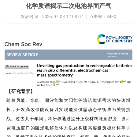
化学质谱揭示二次电池界面产气
发表时间：2025-07-08 12:08:07 | 点击率：3450
【研究背景】
随着风能、水能、潮汐能和太阳能等清洁能源需求的快速增
长，开发高效储能设备以实现能源供需动态平衡成为关键挑
战。过去几十年间，科研界通过提升正极材料能量密度、设计
宽电压窗口的阻燃电解质体系以及构建高容量负极材料等手