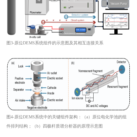
图3-原位DEMS系统组件的示意图及其相互连接关系
图4-原位DEMS系统中的关键组件架构：（a）原位电化学池的组
件排列结构；（b）四极杆质谱分析器的原理示意图