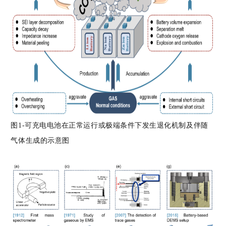
图1-可充电电池在正常运行或极端条件下发生退化机制及伴随
气体生成的示意图