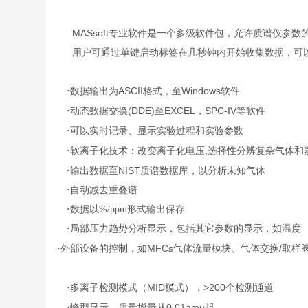
MASsoft
专业软件是一个多级软件包，允许质谱仪参数
用户可通过单键启动标签在几秒钟内开始收集数据，可
ASCII
Windows
·
数据输出为
格式，至
软件
(DDE)
EXCEL
SPC-IV
·
动态数据交换
至
，
等软件
·
可以实时记录、显示实验过程和实验参数
,
·
软离子化技术：改变离子化电压
选择性分辨复杂气体和
NIST
·
输出数据至
质谱数据库，以分析未知气体
·
自动减去重叠谱
·
数据以%/ppm形式输出保存
·
局部压力趋势分析显示，包括其它参数的显示，如温度
MFCs
/
·
外部设备的控制，如
气体流量模块、气体交换
取样
MID
>200
·
多离子检测模式（
模式），
个检测通道
0.01amu
·
峰型显示，质量增量从
起